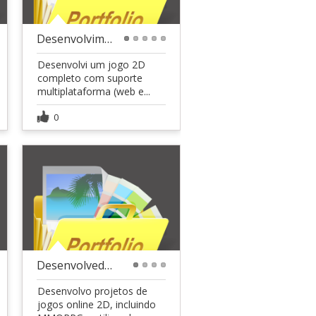
Desenvolvimento de Jogo 2D Multiplataforma
1
2
3
4
5
Desenvolvi um jogo 2D
completo com suporte
multiplataforma (web e...
0
Desenvolvedor de MMORPG 2D e Sistemas Online
1
2
3
4
Desenvolvo projetos de
jogos online 2D, incluindo