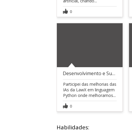
artificial, criando...
0
Desenvolvimento e Suporte de IA para Advogados
Participei das melhorias das
IAs da LawX em linguagem
Python onde melhoramos...
0
Habilidades: