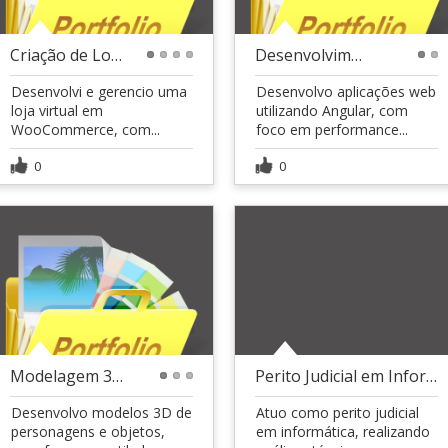
Criação de Loja Virtual com SEO e Google Ads
Desenvolvimento Web com Angular | SEO e Ads
1
2
3
4
1
2
Desenvolvi e gerencio uma
Desenvolvo aplicações web
loja virtual em
utilizando Angular, com
WooCommerce, com...
foco em performance...
0
0
Modelagem 3D para Jogos e Projetos
Perito Judicial em Informática Ativo
1
2
3
Desenvolvo modelos 3D de
Atuo como perito judicial
personagens e objetos,
em informática, realizando