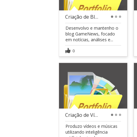
Criação de Blog com SEO e Monetização
1
2
3
Desenvolvo e mantenho o
blog GameNews, focado
em notícias, análises e...
0
Criação de Vídeos e Músicas com IA
1
2
3
Produzo vídeos e músicas
utilizando inteligência