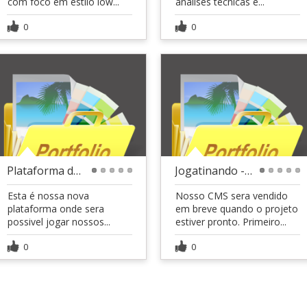
com foco em estilo low...
análises técnicas e...
0
0
Plataforma de Jogos - CMS próprio
Jogatinando - CMS - Painel administrativo
1
2
3
4
5
1
2
3
4
5
Esta é nossa nova
Nosso CMS sera vendido
plataforma onde sera
em breve quando o projeto
possivel jogar nossos...
estiver pronto. Primeiro...
0
0