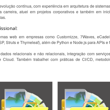
 evolução contínua, com experiência em arquitetura de sistema
 carreira, atuei em projetos corporativos e também em inicia
ias.
ssional:
temas web em empresas como Customizze, 7Waves, eCadeiras
SP, Struts e Thymeleaf), além de Python e Node.js para APIs e 
ados relacionais e não relacionais, integração com serviç
Cloud. Também trabalhei com práticas de CI/CD, metodol