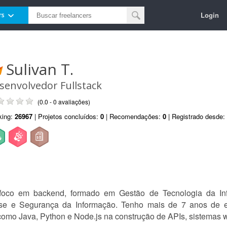
Login
rs
Sulivan T.
senvolvedor Fullstack
(0.0 - 0 avaliações)
king:
26967
| Projetos concluídos:
0
| Recomendações:
0
| Registrado desde:
m foco em backend, formado em Gestão de Tecnologia da I
e e Segurança da Informação. Tenho mais de 7 anos de ex
como Java, Python e Node.js na construção de APIs, sistemas 