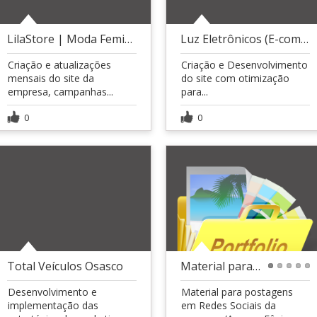
LilaStore | Moda Feminina | (E-commerce)
Luz Eletrônicos (E-commerce)
Criação e atualizações
Criação e Desenvolvimento
mensais do site da
do site com otimização
empresa, campanhas...
para...
0
0
Total Veículos Osasco
Material para Rede Social (Aquece Fênix)
1
2
3
4
5
Desenvolvimento e
Material para postagens
implementação das
em Redes Sociais da