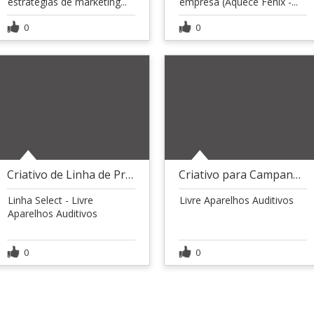
estratégias de marketing...
empresa (Aquece Fênix -...
0
0
Criativo de Linha de Produtos
Criativo para Campanha Meta Ads
Linha Select - Livre
Livre Aparelhos Auditivos
Aparelhos Auditivos
0
0