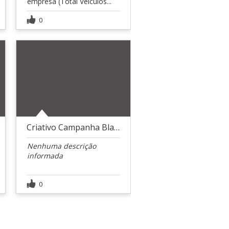
empresa (Total Veículos...
0
Criativo Campanha Black Friday
Nenhuma descrição
informada
0