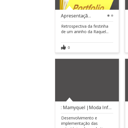
Apresentação Retrospectiva Raquel
1
2
Retrospectiva da festinha
de um aninho da Raquel...
0
: Mamyquel |Moda Infantil | (E-commerce)
Desenvolvimento e
implementação das