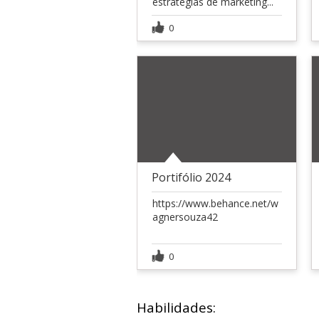
estratégias de marketing...
0
Portifólio 2024
https://www.behance.net/w
agnersouza42
0
Habilidades: