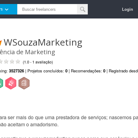
Login
rs
WSouzaMarketing
ência de Marketing
(1.0 - 1 avaliação)
king:
3527326
| Projetos concluídos:
0
| Recomendações:
0
| Registrado des
a ser mais do que uma prestadora de serviços; nascemos para 
não aceitam o amadorismo.