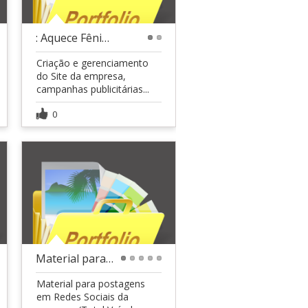
: Aquece Fênix  Resistências Elétricas Industriai
1
2
Criação e gerenciamento
do Site da empresa,
campanhas publicitárias...
0
Material para Rede Social (Total Veículos Osasco)
1
2
3
4
5
Material para postagens
em Redes Sociais da