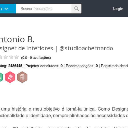
Login
rs
ntonio B.
signer de Interiores | @studioacbernardo
(0.0 - 0 avaliações)
king:
2486445
| Projetos concluídos:
0
| Recomendações:
0
| Registrado des
uma história e meu objetivo é torná-la única. Como Designer
ncionalidade e identidade, sempre alinhados às necessidades d