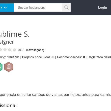
Login
rs
ublime S.
signer
(0.0 - 0 avaliações)
king:
1943705
| Projetos concluídos:
0
| Recomendações:
0
| Registrado des
riência em criar cartões de visitas panfletos, artes para camis
ssional: