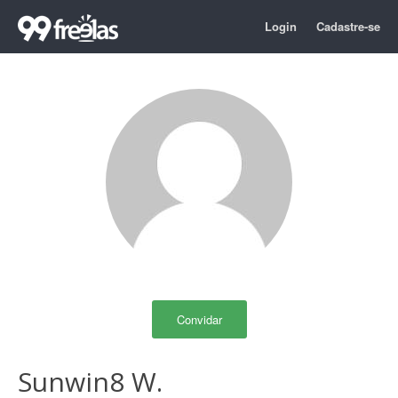
Login
Cadastre-se
Convidar
Sunwin8 W.