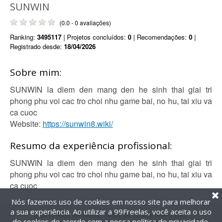
SUNWIN
(0.0 - 0 avaliações)
Ranking:
3495117
| Projetos concluídos:
0
| Recomendações:
0
|
Registrado desde:
18/04/2026
Sobre mim:
SUNWIN la diem den mang den he sinh thai giai tri
phong phu voi cac tro choi nhu game bai, no hu, tai xiu va
ca cuoc
Website:
https://sunwin8.wiki/
Resumo da experiência profissional:
SUNWIN la diem den mang den he sinh thai giai tri
phong phu voi cac tro choi nhu game bai, no hu, tai xiu va
ca cuoc
Nós fazemos uso de cookies em nosso site para melhorar
a sua experiência. Ao utilizar a 99Freelas, você aceita o uso
@2014-2026 99Freelas. Todos os direitos reservados.
de cookies de acordo com a nossa
política de privacidade
.