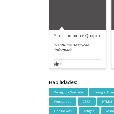
Site ecommerce Quapro
Nenhuma descrição
informada
0
Habilidades:
Design de Website
Google Ads
Wordpress
CSS3
HTML5
Google ADS
Artigos
Atual