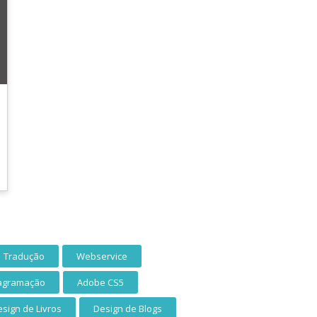
Tradução
Webservice
agramação
Adobe CS5
sign de Livros
Design de Blogs