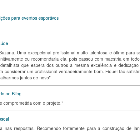
ições para eventos esportivos
aúde
Suzana. Uma excepcional profissional muito talentosa e ótimo para se
nitivamente eu recomendaria ela, pois passou com maestria em todo
e detalhista que espera dos outros a mesma excelência e dedicação
a considerar um profissional verdadeiramente bom. Fiquei tão satisfei
balharmos juntos de novo"
do ao Bling
a e comprometida com o projeto."
ssoal
cisa nas respostas. Recomendo fortemente para a construção de lan