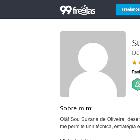
Freelance
S
De
Ran
Sobre mim:
Olá! Sou Suzana de Oliveira, dese
me permite unir técnica, estratégia