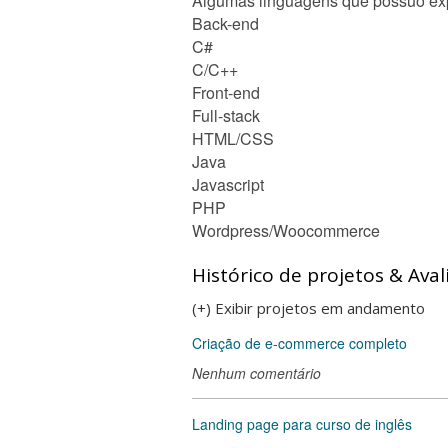
Algumas linguagens que possuo exp
Back-end
C#
C/C++
Front-end
Full-stack
HTML/CSS
Java
Javascript
PHP
Wordpress/Woocommerce
Histórico de projetos & Aval
(+) Exibir projetos em andamento
Criação de e-commerce completo
Nenhum comentário
Landing page para curso de inglês