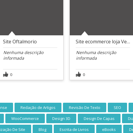
Site Oftalmorio
Site ecommerce loja Ventecia
Nenhuma descrição
Nenhuma descrição
informada
informada
0
0
ense
Redação de Artigos
Revisão De Texto
SEO
WooCommerce
Design 3D
Design De Capas
Di
ização De Site
Blog
Escrita de Livros
eBooks
De