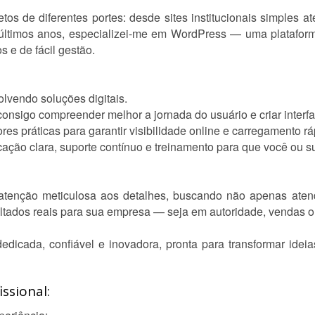
etos de diferentes portes: desde sites institucionais simples 
 últimos anos, especializei-me em WordPress — uma plataforma
 e de fácil gestão.
lvendo soluções digitais.
consigo compreender melhor a jornada do usuário e criar inter
es práticas para garantir visibilidade online e carregamento rá
ão clara, suporte contínuo e treinamento para que você ou s
atenção meticulosa aos detalhes, buscando não apenas atend
sultados reais para sua empresa — seja em autoridade, vendas ou
edicada, confiável e inovadora, pronta para transformar ideia
ssional: