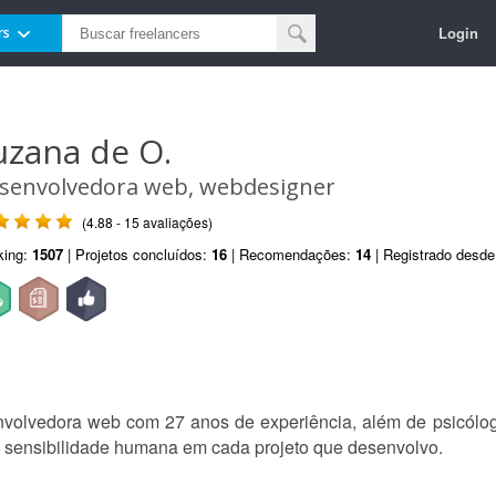
Login
rs
uzana de O.
senvolvedora web, webdesigner
(4.88 - 15 avaliações)
king:
1507
| Projetos concluídos:
16
| Recomendações:
14
| Registrado desd
nvolvedora web com 27 anos de experiência, além de psicól
 e sensibilidade humana em cada projeto que desenvolvo.