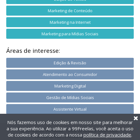
Marketing de Conteúdo
Marketing na Internet
Marketing para Mídias Sociais
Áreas de interesse:
Edição & Revisão
Atendimento ao Consumidor
Marketing Digital
Gestão de Mídias Sociais
Assistente Virtual
Nós fazemos uso de cookies em nosso site para melhorar
a sua experiência. Ao utilizar a 99Freelas, você aceita o uso
@2014-2026 99Freelas. Todos os direitos reservados.
de cookies de acordo com a nossa
política de privacidade
.
Termos de uso
|
Política de privacidade