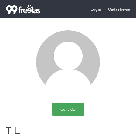
Login
Cadastre-se
Convidar
T L.