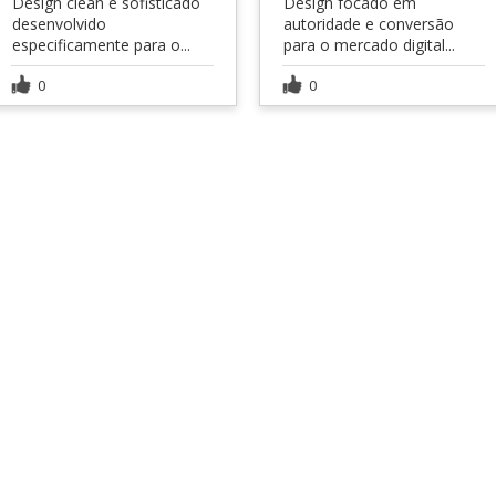
Design clean e sofisticado
Design focado em
desenvolvido
autoridade e conversão
especificamente para o...
para o mercado digital...
0
0