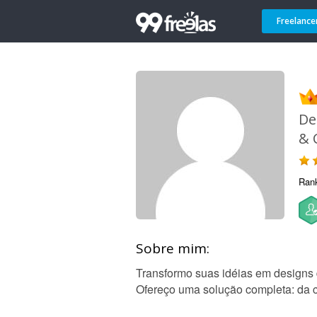
Freelance
De
& 
Ran
Sobre mim:
Transformo suas idéias em designs d
Ofereço uma solução completa: da cr