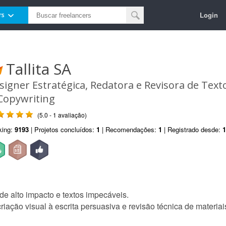
Login
rs
Tallita SA
signer Estratégica, Redatora e Revisora de Text
Copywriting
(5.0 - 1 avaliação)
king:
9193
| Projetos concluídos:
1
| Recomendações:
1
| Registrado desde:
1
e alto impacto e textos impecáveis.
iação visual à escrita persuasiva e revisão técnica de materiai