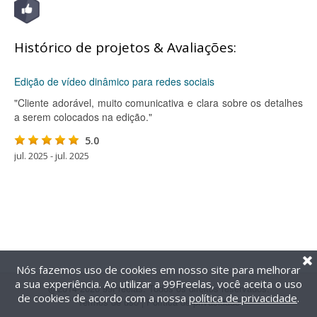
Histórico de projetos & Avaliações:
Edição de vídeo dinâmico para redes sociais
"Cliente adorável, muito comunicativa e clara sobre os detalhes
a serem colocados na edição."
5.0
jul. 2025 - jul. 2025
Nós fazemos uso de cookies em nosso site para melhorar
a sua experiência. Ao utilizar a 99Freelas, você aceita o uso
@2014-2026 99Freelas. Todos os direitos reservados.
de cookies de acordo com a nossa
política de privacidade
.
Termos de uso
|
Política de privacidade