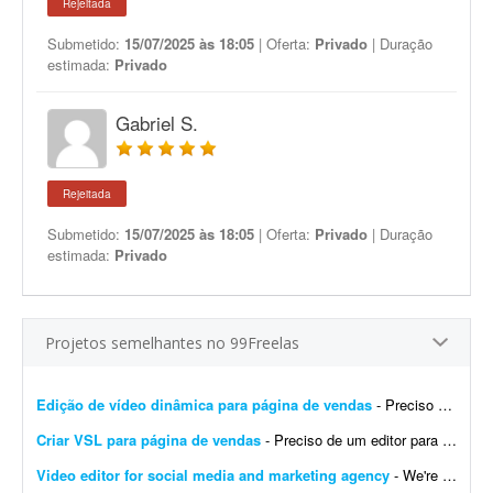
Rejeitada
Submetido:
15/07/2025 às 18:05
| Oferta:
Privado
| Duração
estimada:
Privado
Gabriel S.
Rejeitada
Submetido:
15/07/2025 às 18:05
| Oferta:
Privado
| Duração
estimada:
Privado
Projetos semelhantes no 99Freelas
Edição de vídeo dinâmica para página de vendas
- Preciso de um editor de vídeo para realizar uma edição dinâmica de um vídeo destinado a uma página de vendas. O vídeo precisa ser bem editado, com &...
Criar VSL para página de vendas
- Preciso de um editor para criar uma VSL bem dinâmica para uma página de vendas. O objetivo é chamar a atenção do lead e gerar muitas conversões.
Video editor for social media and marketing agency
- We're looking for a video editor who can take raw footage - or a blank canvas - and turn it into content that stops the scroll. The work spans both sides of the craft: editing and refining ra...