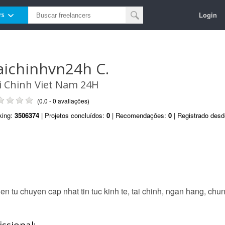
Login
rs
aichinhvn24h C.
i Chinh Viet Nam 24H
(0.0 - 0 avaliações)
king:
3506374
| Projetos concluídos:
0
| Recomendações:
0
| Registrado des
en tu chuyen cap nhat tin tuc kinh te, tai chinh, ngan hang, ch