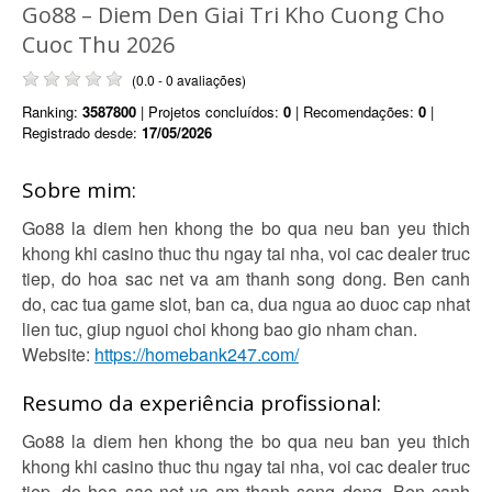
Go88 – Diem Den Giai Tri Kho Cuong Cho
Cuoc Thu 2026
(0.0 - 0 avaliações)
Ranking:
3587800
| Projetos concluídos:
0
| Recomendações:
0
|
Registrado desde:
17/05/2026
Sobre mim:
Go88 la diem hen khong the bo qua neu ban yeu thich
khong khi casino thuc thu ngay tai nha, voi cac dealer truc
tiep, do hoa sac net va am thanh song dong. Ben canh
do, cac tua game slot, ban ca, dua ngua ao duoc cap nhat
lien tuc, giup nguoi choi khong bao gio nham chan.
Website:
https://homebank247.com/
Resumo da experiência profissional:
Go88 la diem hen khong the bo qua neu ban yeu thich
khong khi casino thuc thu ngay tai nha, voi cac dealer truc
tiep, do hoa sac net va am thanh song dong. Ben canh