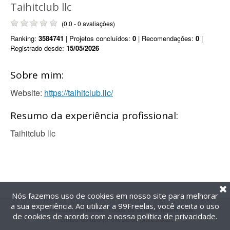
Taihitclub llc
(0.0 - 0 avaliações)
Ranking:
3584741
| Projetos concluídos:
0
| Recomendações:
0
|
Registrado desde:
15/05/2026
Sobre mim:
Website:
https://taihitclub.llc/
Resumo da experiência profissional:
Taihitclub llc
Nós fazemos uso de cookies em nosso site para melhorar
a sua experiência. Ao utilizar a 99Freelas, você aceita o uso
@2014-2026 99Freelas. Todos os direitos reservados.
de cookies de acordo com a nossa
política de privacidade
.
Termos de uso
|
Política de privacidade