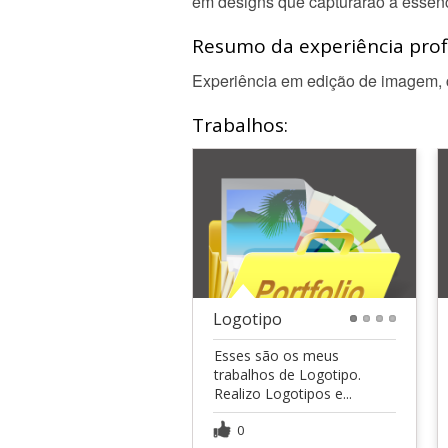
em designs que capturarão a essênc
Resumo da experiência profi
Experiência em edição de imagem, c
Trabalhos:
Logotipo
1
2
3
4
Esses são os meus
trabalhos de Logotipo.
Realizo Logotipos e...
0