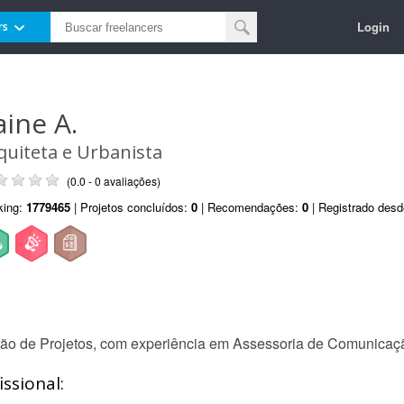
Login
rs
aine A.
quiteta e Urbanista
(0.0 - 0 avaliações)
king:
1779465
| Projetos concluídos:
0
| Recomendações:
0
| Registrado des
tão de Projetos, com experiência em Assessoria de Comunicaçã
ssional: