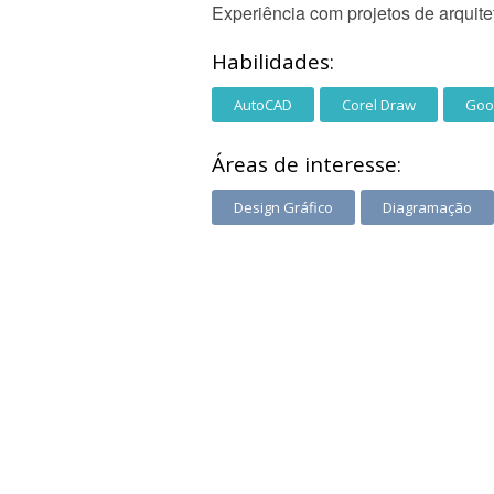
Experiência com projetos de arquitet
Habilidades:
AutoCAD
Corel Draw
Goo
Áreas de interesse:
Design Gráfico
Diagramação