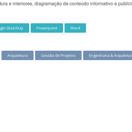
ura e interiores, diagramação de conteúdo informativo e publicit
gle SketchUp
Powerpoint
Word
Arquitetura
Gestão de Projetos
Engenharia & Arquitetu