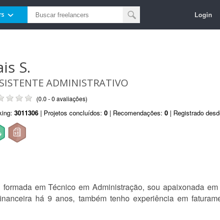
Login
rs
is S.
SISTENTE ADMINISTRATIVO
(0.0 - 0 avaliações)
king:
3011306
| Projetos concluídos:
0
| Recomendações:
0
| Registrado des
u formada em Técnico em Administração, sou apaixonada em 
financeira há 9 anos, também tenho experiência em faturamen