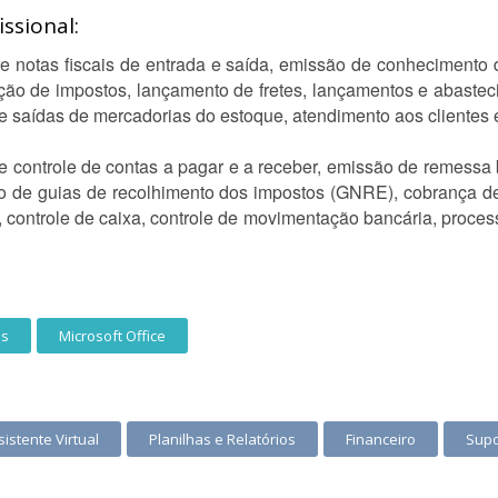
ssional:
de notas fiscais de entrada e saída, emissão de conhecimento d
cação de impostos, lançamento de fretes, lançamentos e abastec
 e saídas de mercadorias do estoque, atendimento aos clientes e
e controle de contas a pagar e a receber, emissão de remessa b
são de guias de recolhimento dos impostos (GNRE), cobrança de
ontrole de caixa, controle de movimentação bancária, proces
as
Microsoft Office
sistente Virtual
Planilhas e Relatórios
Financeiro
Supo