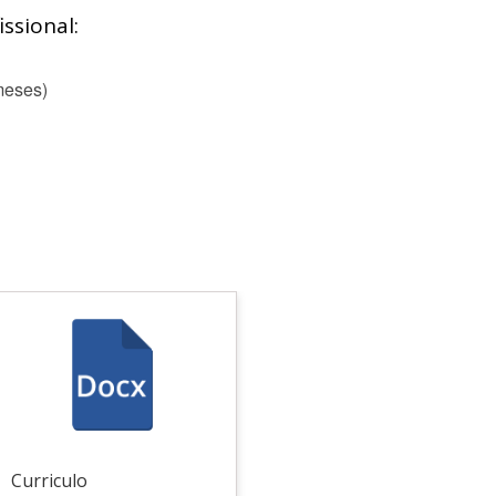
ssional:
meses)
Curriculo