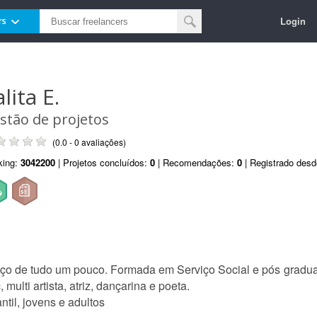
Login
rs
lita E.
stão de projetos
(0.0 - 0 avaliações)
king:
3042200
| Projetos concluídos:
0
| Recomendações:
0
| Registrado des
aço de tudo um pouco. Formada em Serviço Social e pós gradu
multi artista, atriz, dançarina e poeta.
til, jovens e adultos