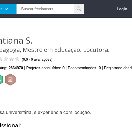
Login
rs
atiana S.
dagoga, Mestre em Educação. Locutora.
(0.0 - 0 avaliações)
king:
2634970
| Projetos concluídos:
0
| Recomendações:
0
| Registrado des
a universitária, e experiência com locução.
ssional: