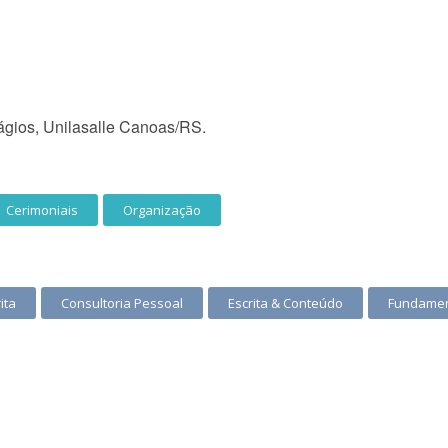
tágios, Unilasalle Canoas/RS.
Cerimoniais
Organização
ita
Consultoria Pessoal
Escrita & Conteúdo
Fundamen