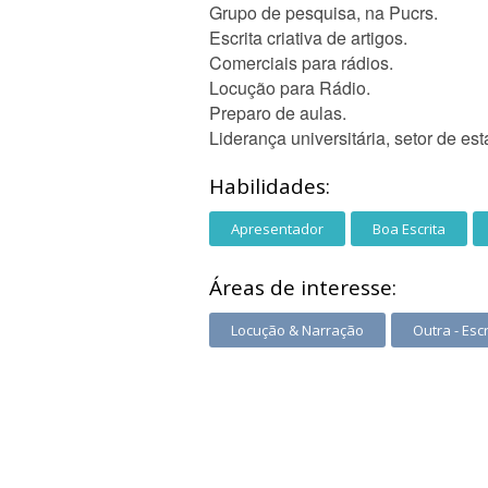
Grupo de pesquisa, na Pucrs.
Escrita criativa de artigos.
Comerciais para rádios.
Locução para Rádio.
Preparo de aulas.
Liderança universitária, setor de es
Habilidades:
Apresentador
Boa Escrita
Áreas de interesse:
Locução & Narração
Outra - Escr