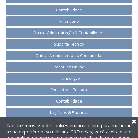
Contabilidade
Financeiro
Outra - Administração & Contabilidade
Suporte Técnico
Outra - Atendimento ao Consumidor
Pesquisa Online
Transcrição
Consultoria Pessoal
Contabilidade
Negócios & Finanças
Nós fazemos uso de cookies em nosso site para melhorar
a sua experiência. Ao utilizar a 99Freelas, você aceita o uso
@2014-2026 99Freelas. Todos os direitos reservados.
de cookies de acordo com a nossa
política de privacidade
.