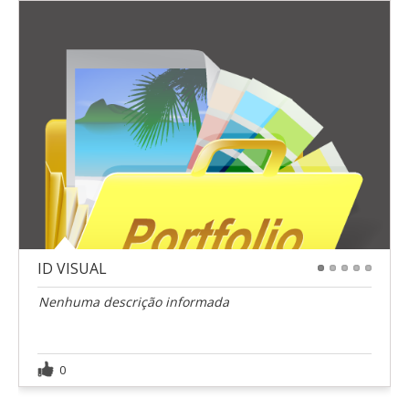
ID VISUAL
1
2
3
4
5
Nenhuma descrição informada
0