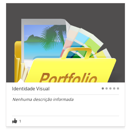
Identidade Visual
1
2
3
4
5
Nenhuma descrição informada
1