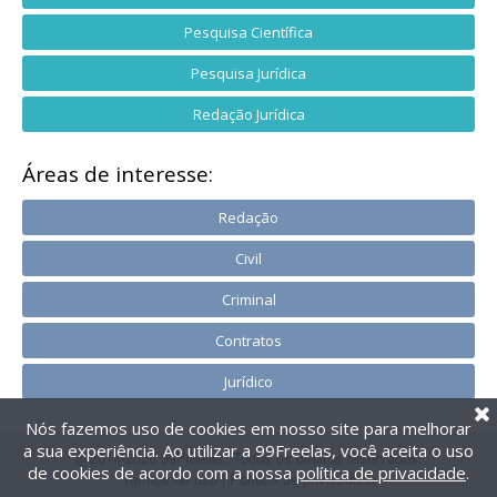
Pesquisa Científica
Pesquisa Jurídica
Redação Jurídica
Áreas de interesse:
Redação
Civil
Criminal
Contratos
Jurídico
Nós fazemos uso de cookies em nosso site para melhorar
a sua experiência. Ao utilizar a 99Freelas, você aceita o uso
@2014-2026 99Freelas. Todos os direitos reservados.
de cookies de acordo com a nossa
política de privacidade
.
Termos de uso
|
Política de privacidade