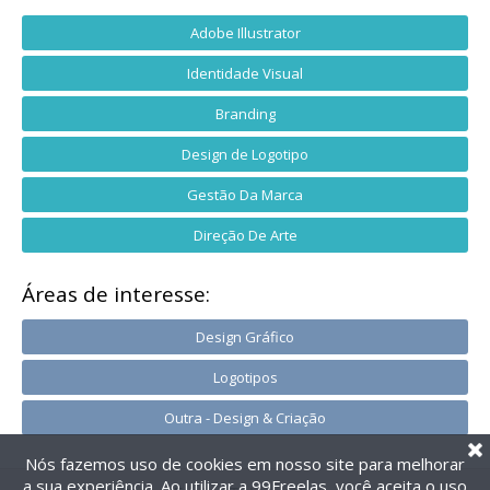
Adobe Illustrator
Identidade Visual
Branding
Design de Logotipo
Gestão Da Marca
Direção De Arte
Áreas de interesse:
Design Gráfico
Logotipos
Outra - Design & Criação
Nós fazemos uso de cookies em nosso site para melhorar
a sua experiência. Ao utilizar a 99Freelas, você aceita o uso