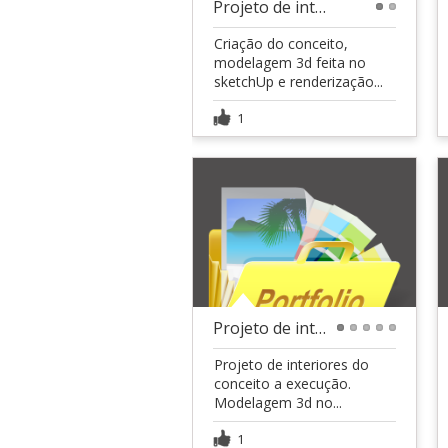
Projeto de interiores de quarto casal.
1
2
Criação do conceito,
modelagem 3d feita no
sketchUp e renderização...
1
Projeto de interiores de área gourmet.
1
2
3
4
5
Projeto de interiores do
conceito a execução.
Modelagem 3d no...
1