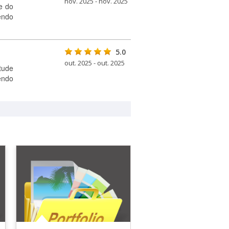
nov. 2025 - nov. 2025
e do
endo
5.0
out. 2025 - out. 2025
tude
endo