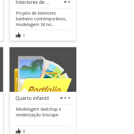
Interiores de banheiro
1
2
Projeto de interiores
banheiro contemporâneo,
modelagem 3d no...
1
Quarto infantil
1
2
3
Modelagem sketchup e
renderização Enscape.
0