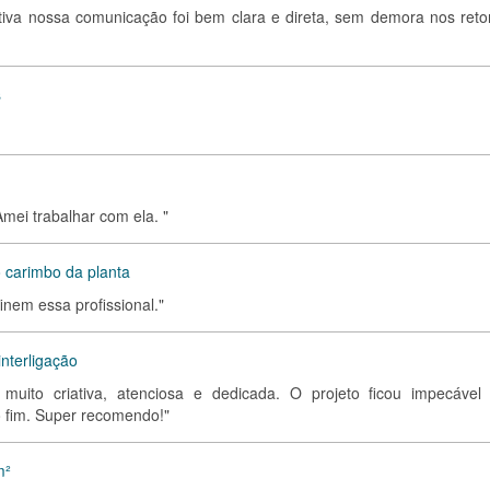
 ativa nossa comunicação foi bem clara e direta, sem demora nos reto
s
Amei trabalhar com ela. "
 carimbo da planta
nem essa profissional."
nterligação
é muito criativa, atenciosa e dedicada. O projeto ficou impecável
ao fim. Super recomendo!"
m²