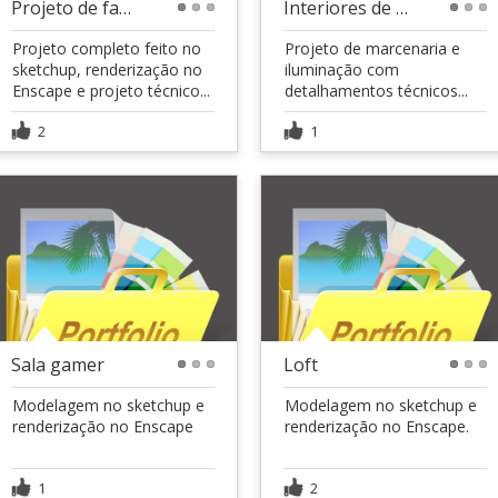
Projeto de fachada externa
Interiores de cozinha
1
2
3
1
2
3
Projeto completo feito no
Projeto de marcenaria e
sketchup, renderização no
iluminação com
Enscape e projeto técnico...
detalhamentos técnicos...
2
1
Sala gamer
Loft
1
2
3
1
2
3
Modelagem no sketchup e
Modelagem no sketchup e
renderização no Enscape
renderização no Enscape.
1
2