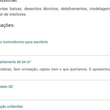
ssional:
antas baixas, desenhos técnicos, detalhamentos, modelage
r de interiores.
iações:
o luminotécnico para escritório
partamento de 64 m²
ectativas. Sem enrolação, captou bem o que queríamos. E apresento
odelo 3D
ção unifamiliar