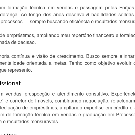
com formação técnica em vendas e passagem pelas Forças
liderança. Ao longo dos anos desenvolvi habilidades sólida
e processos — sempre buscando eficiência e resultados mensur
 empréstimos, ampliando meu repertório financeiro e fortale
mada de decisão.
ia contínua e visão de crescimento. Busco sempre alinhar t
 mentalidade orientada a metas. Tenho como objetivo evoluir
que represento.
ssional:
 em vendas, prospecção e atendimento consultivo. Experiê
) e corretor de imóveis, combinando negociação, relacionam
cipação de empréstimos, ampliando expertise em crédito e aná
 além de formação técnica em vendas e graduação em Process
a e resultados mensuráveis.
iações: