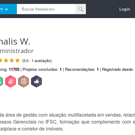
Login
rs
halis W.
ministrador
(5.0 - 1 avaliação)
king:
11705
| Projetos concluídos:
1
| Recomendações:
1
| Registrado desde:
 da área de gestão com atuação multifacetada em vendas, rela
cessos Gerenciais no IFSC, formação que complemento com 
tplace e corretor de imóveis.