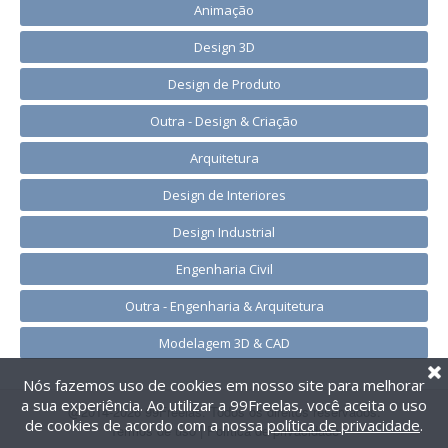
Animação
Design 3D
Design de Produto
Outra - Design & Criação
Arquitetura
Design de Interiores
Design Industrial
Engenharia Civil
Outra - Engenharia & Arquitetura
Modelagem 3D & CAD
Nós fazemos uso de cookies em nosso site para melhorar
a sua experiência. Ao utilizar a 99Freelas, você aceita o uso
@2014-2026 99Freelas. Todos os direitos reservados.
de cookies de acordo com a nossa
política de privacidade
.
Termos de uso
|
Política de privacidade