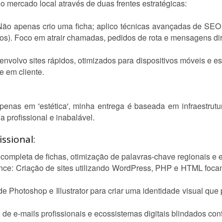
 mercado local através de duas frentes estratégicas:
o apenas crio uma ficha; aplico técnicas avançadas de SEO
ados). Foco em atrair chamadas, pedidos de rota e mensagens dir
olvo sites rápidos, otimizados para dispositivos móveis e es
e em cliente.
enas em 'estética', minha entrega é baseada em infraestrutu
a profissional e inabalável.
ssional:
completa de fichas, otimização de palavras-chave regionais e e
ce: Criação de sites utilizando WordPress, PHP e HTML foca
de Photoshop e Illustrator para criar uma identidade visual que
 de e-mails profissionais e ecossistemas digitais blindados cont