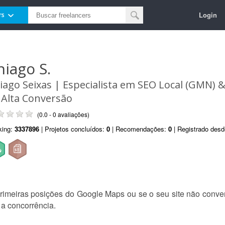
Login
rs
hiago S.
iago Seixas | Especialista em SEO Local (GMN) 
 Alta Conversão
(0.0 - 0 avaliações)
king:
3337896
| Projetos concluídos:
0
| Recomendações:
0
| Registrado des
meiras posições do Google Maps ou se o seu site não convert
 a concorrência.