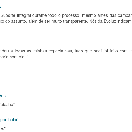
s
e. Suporte integral durante todo o processo, mesmo antes das campa
ito do assunto, além de ser muito transparente. Nós da Evolux indicam
tendeu a todas as minhas expectativas, tudo que pedi foi feito com m
eria com ele. "
Ads
trabalho"
particular
e."