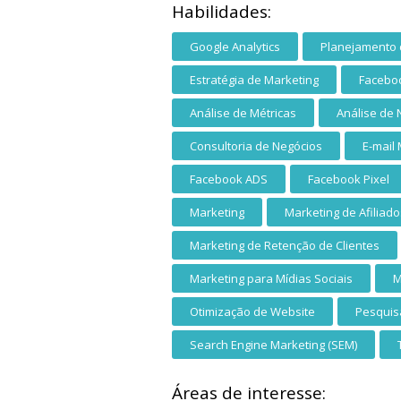
Habilidades:
Google Analytics
Planejamento 
Estratégia de Marketing
Facebo
Análise de Métricas
Análise de 
Consultoria de Negócios
E-mail
Facebook ADS
Facebook Pixel
Marketing
Marketing de Afiliado
Marketing de Retenção de Clientes
Marketing para Mídias Sociais
M
Otimização de Website
Pesquis
Search Engine Marketing (SEM)
Áreas de interesse: