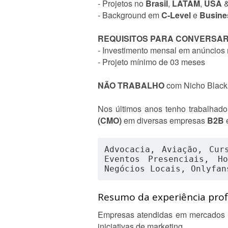
- Projetos no
Brasil
,
LATAM
,
USA
- Background em
C-Level
e
Busines
REQUISITOS PARA CONVERSA
- Investimento mensal em anúncios
- Projeto mínimo de 03 meses
NÃO TRABALHO
com Nicho Black
Nos últimos anos tenho trabalha
(CMO)
em diversas empresas
B2B
Advocacia, Aviação, Cur
Eventos Presenciais, Ho
Negócios Locais, Onlyfan
Resumo da experiência profi
Empresas atendidas em mercados
iniciativas de marketing.