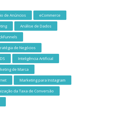
ão de Anúncios
eCommerce
ting
Análise de Dados
ickFunnels
tratégia de Negócios
ADS
Inteligência Artificial
keting de Marca
rnet
Marketing para Instagram
mização da Taxa de Conversão