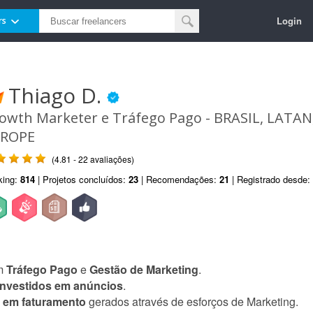
Login
rs
Thiago D.
owth Marketer e Tráfego Pago - BRASIL, LATAN
ROPE
(4.81 - 22 avaliações)
king:
814
| Projetos concluídos:
23
| Recomendações:
21
| Registrado desde:
m
Tráfego Pago
e
Gestão de Marketing
.
investidos em anúncios
.
s em faturamento
gerados através de esforços de Marketing.