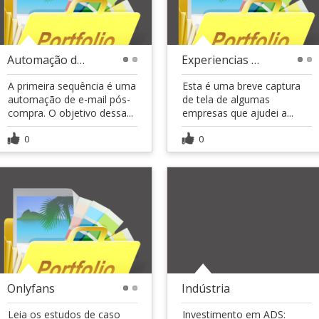
Automação de Email Marketing com ActiveCampaign
Experiencias de Google ADS
1
2
1
2
A primeira sequência é uma
Esta é uma breve captura
automação de e-mail pós-
de tela de algumas
compra. O objetivo dessa...
empresas que ajudei a...
0
0
Onlyfans
Indústria
1
2
Leia os estudos de caso
Investimento em ADS: