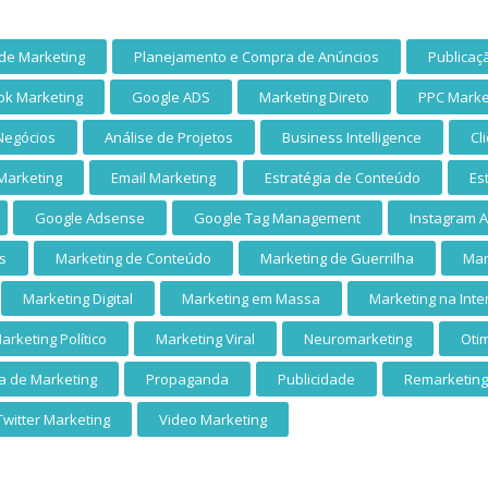
de Marketing
Planejamento e Compra de Anúncios
Publicaç
ok Marketing
Google ADS
Marketing Direto
PPC Marke
Negócios
Análise de Projetos
Business Intelligence
Cl
 Marketing
Email Marketing
Estratégia de Conteúdo
Es
Google Adsense
Google Tag Management
Instagram 
s
Marketing de Conteúdo
Marketing de Guerrilha
Mar
Marketing Digital
Marketing em Massa
Marketing na Inte
arketing Político
Marketing Viral
Neuromarketing
Oti
a de Marketing
Propaganda
Publicidade
Remarketing
Twitter Marketing
Video Marketing