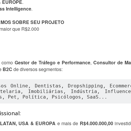
&
EUROPE
.
s Intelligence
.
RMOS SOBRE SEU PROJETO
 maior que R$2.000
do como
Gestor de Tráfego e Performance
,
Consultor de Ma
e
B2C
de diversos segmentos:
sos Online, Dentistas, Dropshipping, Ecommerc
telaria, Imobiliárias, Indústria, Influence
s, Pet, Política, Psicólogos, SaaS...
ssional:
LATAN, USA & EUROPA
e mais de
R$4.000.000,00
investi