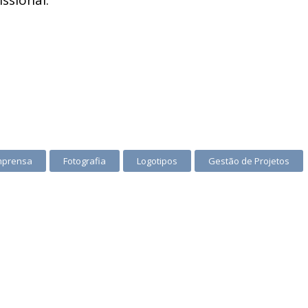
ssional:
mprensa
Fotografia
Logotipos
Gestão de Projetos