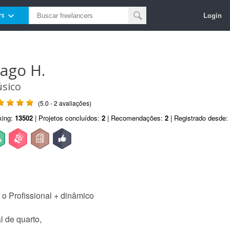
Login
rs
iago H.
sico
(5.0 - 2 avaliações)
king:
13502
| Projetos concluídos:
2
| Recomendações:
2
| Registrado desde:
 o Profissional + dinâmico
l de quarto,