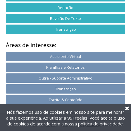
Redação
Revisão De Texto
Transcrição
Áreas de interesse:
Assistente Virtual
Planilhas e Relatórios
Outra - Suporte Administrativo
Transcrição
Escrita & Conteúdo
Nós fazemos uso de cookies em nosso site para melhorar
a sua experiência. Ao utilizar a 99Freelas, você aceita o uso
@2014-2026 99Freelas. Todos os direitos reservados.
de cookies de acordo com a nossa
política de privacidade
.
Termos de uso
|
Política de privacidade