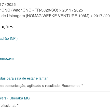
7 / 2025
r CNC (Vetor CNC - FR-3020-SO) > 2011 / 2025
ntro de Usinagem (HOMAG WEEKE VENTURE 108M) > 2017 / 2
iações:
adrão INPI)
e armazém
s para sala de estar e jantar
Ótima comunicação, agilidade e resultado. Recomendo!"
wers - Uberaba MG
fissional. "