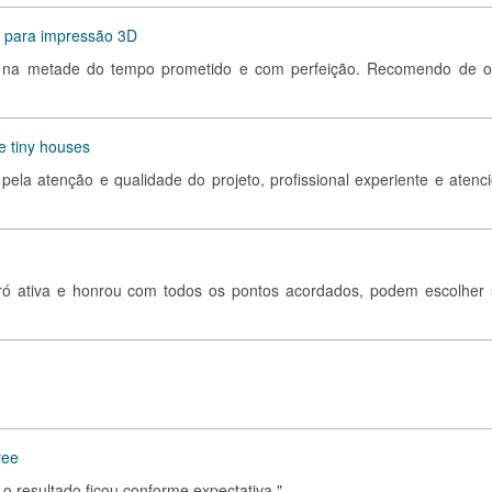
C para impressão 3D
lho na metade do tempo prometido e com perfeição. Recomendo de o
e tiny houses
ela atenção e qualidade do projeto, profissional experiente e atenci
ó ativa e honrou com todos os pontos acordados, podem escolher
ree
 o resultado ficou conforme expectativa."