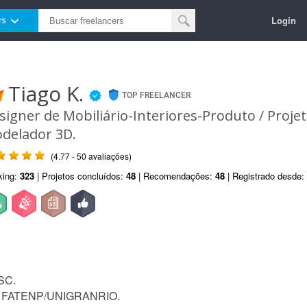
Login
rs
Tiago K.
TOP FREELANCER
signer de Mobiliário-Interiores-Produto / Projeti
delador 3D.
(4.77 - 50 avaliações)
king:
323
| Projetos concluídos:
48
| Recomendações:
48
| Registrado desde:
/SC.
ela FATENP/UNIGRANRIO.