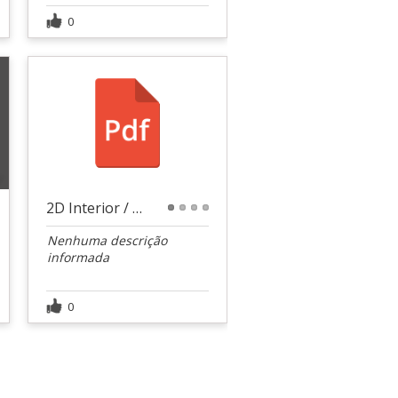
0
2D Interior / 2D Detalhamento
1
2
3
4
Nenhuma descrição
informada
0