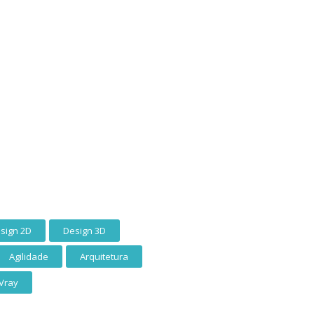
sign 2D
Design 3D
Agilidade
Arquitetura
Vray