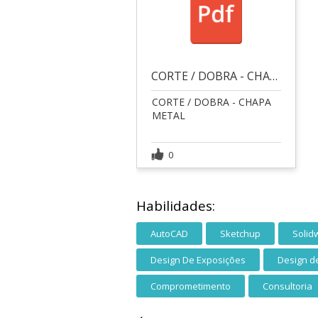
CORTE / DOBRA - CHAPA METAL
CORTE / DOBRA - CHAPA
METAL
0
Habilidades:
AutoCAD
Sketchup
Solid
Design De Exposições
Design d
Comprometimento
Consultoria