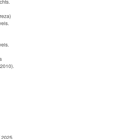
chts.
reza)
eis.
eis.
s
2010).
/ 2025