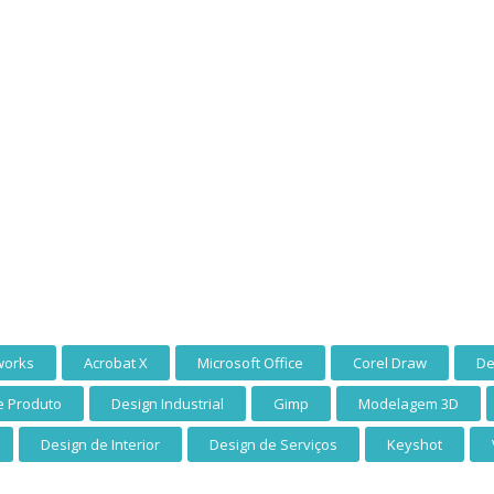
works
Acrobat X
Microsoft Office
Corel Draw
De
e Produto
Design Industrial
Gimp
Modelagem 3D
Design de Interior
Design de Serviços
Keyshot