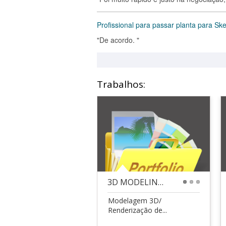
Profissional para passar planta para Sk
"De acordo. "
Trabalhos:
3D MODELING / RENDER / PRINTER 3D
1
2
3
Modelagem 3D/
Renderização de...