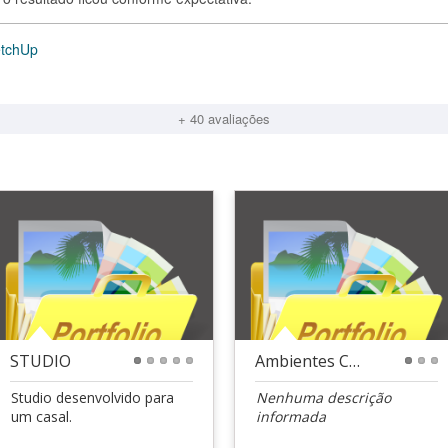
etchUp
+ 40 avaliações
STUDIO
Ambientes Corporativos
1
2
3
4
5
1
2
3
Studio desenvolvido para
Nenhuma descrição
um casal.
informada