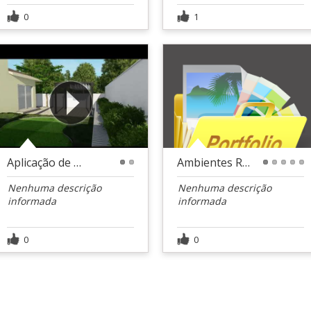
0
1
Aplicação de Paver - California/USA
Ambientes Renderizados
1
2
1
2
3
4
5
Nenhuma descrição
Nenhuma descrição
informada
informada
0
0