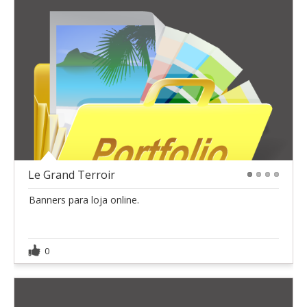
Le Grand Terroir
1
2
3
4
Banners para loja online.
0