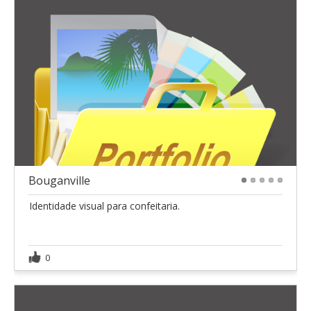
Bouganville
1
2
3
4
5
Identidade visual para confeitaria.
0