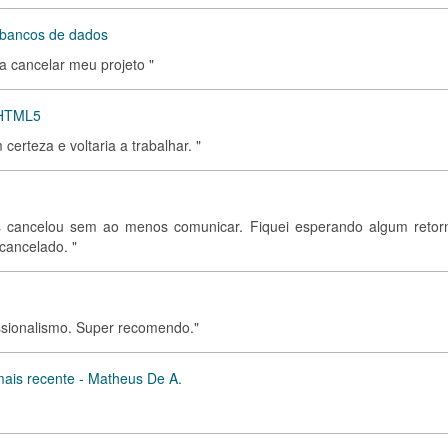
e bancos de dados
ra cancelar meu projeto "
l HTML5
erteza e voltaria a trabalhar. "
is cancelou sem ao menos comunicar. Fiquei esperando algum retor
 cancelado. "
issionalismo. Super recomendo."
ais recente - Matheus De A.