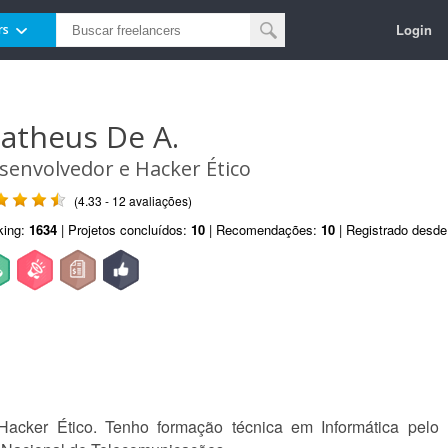
Login
rs
atheus De A.
senvolvedor e Hacker Ético
(4.33 - 12 avaliações)
king:
1634
| Projetos concluídos:
10
| Recomendações:
10
| Registrado desd
acker Ético. Tenho formação técnica em Informática pelo I