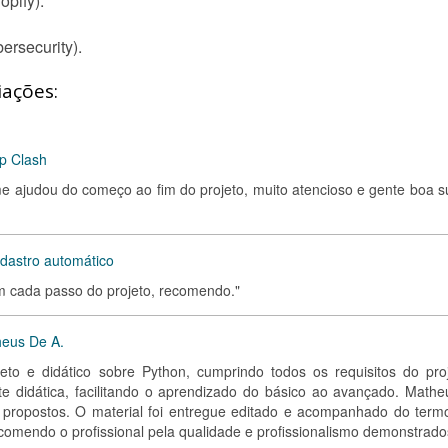
pify).
rsecurity).
iações:
p Clash
me ajudou do começo ao fim do projeto, muito atencioso e gente boa s
adastro automático
 em cada passo do projeto, recomendo."
heus De A.
o e didático sobre Python, cumprindo todos os requisitos do proj
e didática, facilitando o aprendizado do básico ao avançado. Mathe
es propostos. O material foi entregue editado e acompanhado do term
omendo o profissional pela qualidade e profissionalismo demonstrado