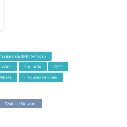
Segurança da Informação
ça Web
Produção
CSS3
Website
Produção de Video
Teste de Software