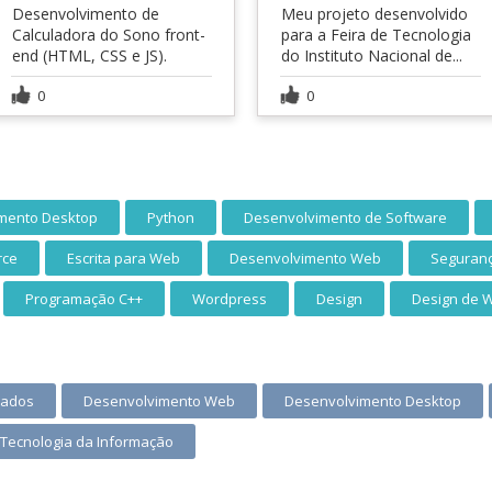
Desenvolvimento de
Meu projeto desenvolvido
Calculadora do Sono front-
para a Feira de Tecnologia
end (HTML, CSS e JS).
do Instituto Nacional de...
0
0
mento Desktop
Python
Desenvolvimento de Software
rce
Escrita para Web
Desenvolvimento Web
Seguran
Programação C++
Wordpress
Design
Design de 
Dados
Desenvolvimento Web
Desenvolvimento Desktop
Tecnologia da Informação