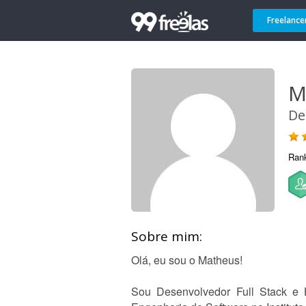
Freelance
M
De
Ran
Sobre mim:
Olá, eu sou o Matheus!
Sou Desenvolvedor Full Stack e H