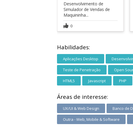
Desenvolvimento de
Simulador de Vendas de
Maquininha...
0
Habilidades:
Aplicações Desktop
Desenvolvi
Teste de Penetração
Open Sou
HTML5
Javascript
PHP
Áreas de interesse:
UX/UI & Web Design
Banco de 
Outra - Web, Mobile & Software