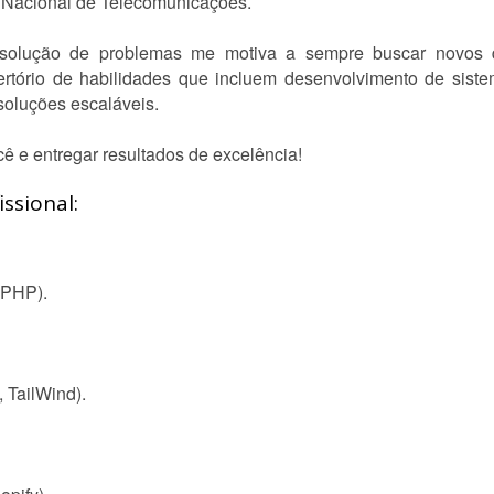
o Nacional de Telecomunicações.
solução de problemas me motiva a sempre buscar novos des
tório de habilidades que incluem desenvolvimento de siste
soluções escaláveis.
ê e entregar resultados de excelência!
ssional:
 PHP).
 TailWind).