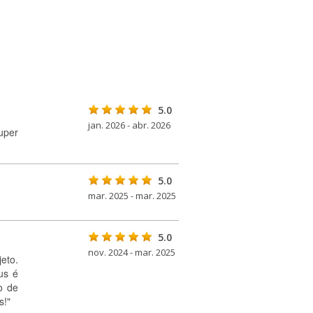
5.0
jan. 2026 - abr. 2026
uper
5.0
mar. 2025 - mar. 2025
5.0
nov. 2024 - mar. 2025
eto.
us é
o de
s!"