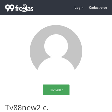
Login
Cadastre-se
Convidar
Tv88new2 c.