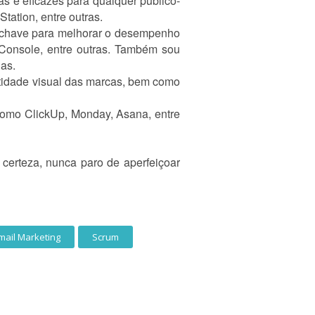
 e eficazes para qualquer público-
tation, entre outras.
s-chave para melhorar o desempenho
Console, entre outras. Também sou
as.
entidade visual das marcas, bem como
 como ClickUp, Monday, Asana, entre
certeza, nunca paro de aperfeiçoar
mail Marketing
Scrum