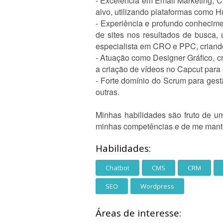
- Excelência em Email Marketing, 
alvo, utilizando plataformas como Hu
- Experiência e profundo conhecim
de sites nos resultados de busca
especialista em CRO e PPC, criand
- Atuação como Designer Gráfico, cr
a criação de vídeos no Capcut para
- Forte domínio do Scrum para gest
outras.
Minhas habilidades são fruto de u
minhas competências e de me mante
Habilidades:
Chatbot
CMS
CRM
SEO
Wordpress
Áreas de interesse: