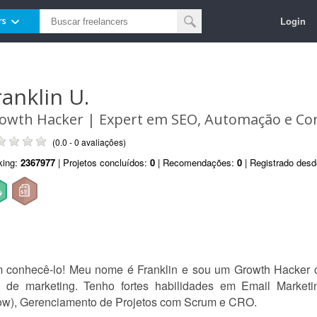
Login
rs
ranklin U.
owth Hacker | Expert em SEO, Automação e Con
(0.0 - 0 avaliações)
king:
2367977
| Projetos concluídos:
0
| Recomendações:
0
| Registrado des
em conhecê-lo! Meu nome é Franklin e sou um Growth Hacker 
 de marketing. Tenho fortes habilidades em Email Market
low), Gerenciamento de Projetos com Scrum e CRO.