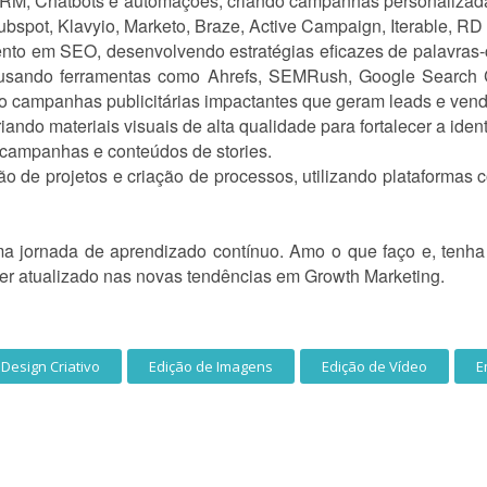
CRM, Chatbots e automações, criando campanhas personalizadas
bspot, Klavyio, Marketo, Braze, Active Campaign, Iterable, RD S
ento em SEO, desenvolvendo estratégias eficazes de palavra
, usando ferramentas como Ahrefs, SEMRush, Google Search 
o campanhas publicitárias impactantes que geram leads e vend
iando materiais visuais de alta qualidade para fortalecer a id
 campanhas e conteúdos de stories.
ão de projetos e criação de processos, utilizando plataformas
ma jornada de aprendizado contínuo. Amo o que faço e, tenha 
r atualizado nas novas tendências em Growth Marketing.
Design Criativo
Edição de Imagens
Edição de Vídeo
E