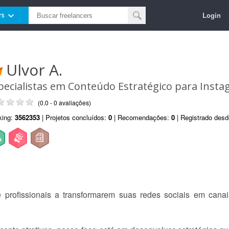
Login
rs
Ulvor A.
pecialistas em Conteúdo Estratégico para Inst
(0.0 - 0 avaliações)
king:
3562353
| Projetos concluídos:
0
| Recomendações:
0
| Registrado des
profissionais a transformarem suas redes sociais em canai