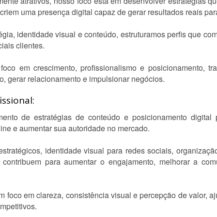
mente atrativos, nosso foco está em desenvolver estratégias q
riem uma presença digital capaz de gerar resultados reais par
gia, identidade visual e conteúdo, estruturamos perfis que co
ais clientes.
foco em crescimento, profissionalismo e posicionamento, t
ão, gerar relacionamento e impulsionar negócios.
ssional:
ento de estratégias de conteúdo e posicionamento digital 
line e aumentar sua autoridade no mercado.
tratégicos, identidade visual para redes sociais, organização 
 contribuem para aumentar o engajamento, melhorar a comu
m foco em clareza, consistência visual e percepção de valor,
mpetitivos.