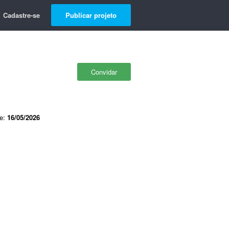
Cadastre-se
Publicar projeto
Convidar
de:
16/05/2026