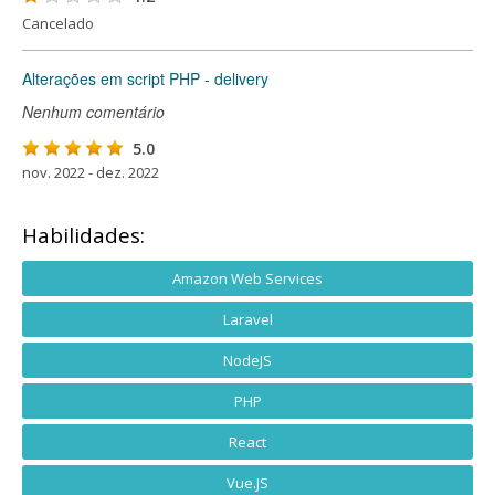
Cancelado
Alterações em script PHP - delivery
Nenhum comentário
5.0
nov. 2022 - dez. 2022
Habilidades:
Amazon Web Services
Laravel
NodeJS
PHP
React
Vue.JS