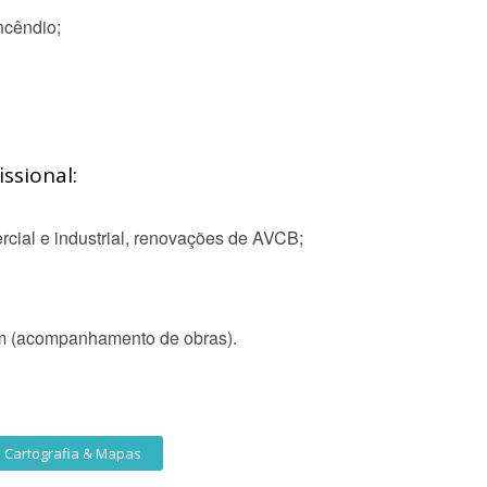
ncêndio;
ssional:
rcial e industrial, renovações de AVCB;
em (acompanhamento de obras).
Cartografia & Mapas