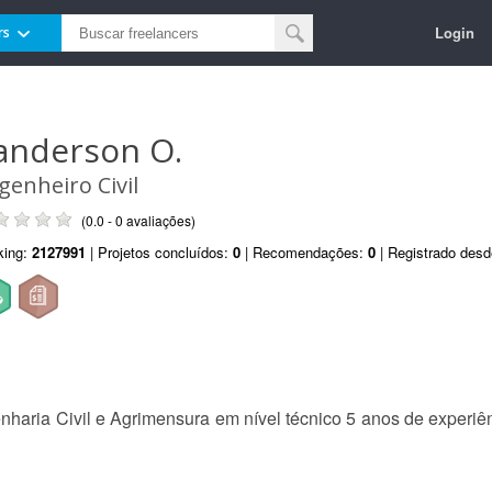
Login
rs
anderson O.
genheiro Civil
(0.0 - 0 avaliações)
king:
2127991
| Projetos concluídos:
0
| Recomendações:
0
| Registrado des
haria Civil e Agrimensura em nível técnico 5 anos de experi