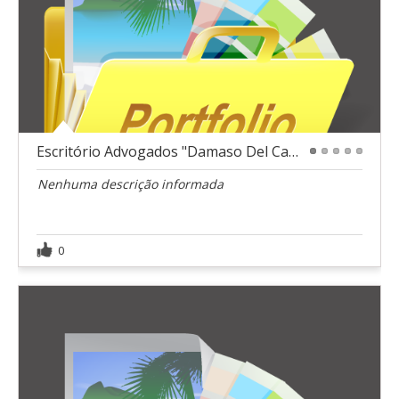
Escritório Advogados "Damaso Del Castillo"
1
2
3
4
5
Nenhuma descrição informada
0