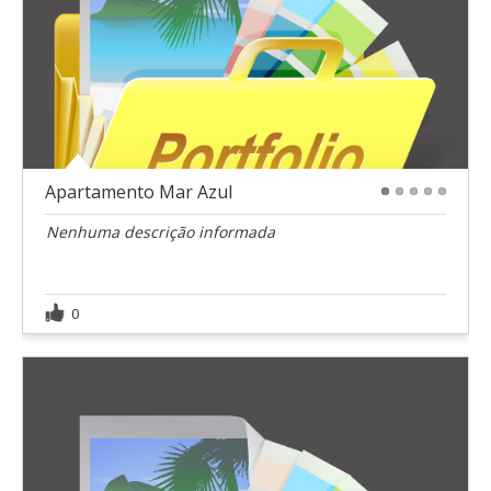
Apartamento Mar Azul
1
2
3
4
5
Nenhuma descrição informada
0