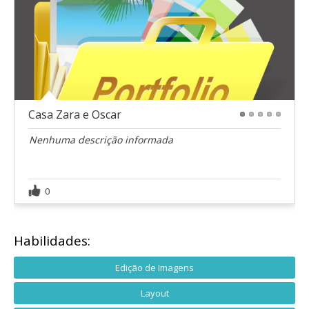
Casa Zara e Oscar
1
2
3
4
5
Nenhuma descrição informada
0
Habilidades:
Edição de Imagens
Layout