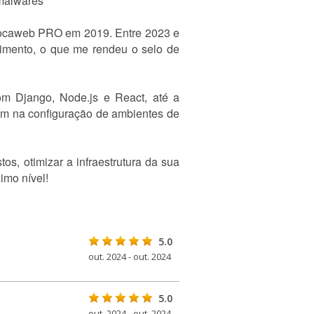
 malwares
 Locaweb PRO em 2019. Entre 2023 e
dimento, o que me rendeu o selo de
om Django, Node.js e React, até a
ém na configuração de ambientes de
s, otimizar a infraestrutura da sua
imo nível!
5.0
out. 2024 - out. 2024
5.0
out. 2024 - out. 2024