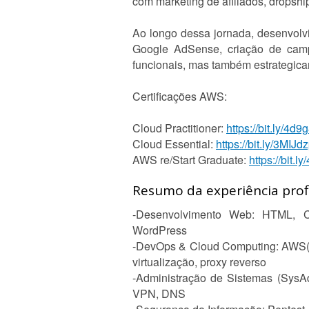
com marketing de afiliados, dropsh
Ao longo dessa jornada, desenvolv
Google AdSense, criação de campa
funcionais, mas também estrategica
Certificações AWS:
Cloud Practitioner:
https://bit.ly/4d9
Cloud Essential:
https://bit.ly/3MIJd
AWS re/Start Graduate:
https://bit.l
Resumo da experiência profi
-Desenvolvimento Web: HTML, CSS
WordPress
-DevOps & Cloud Computing: AWS(ce
virtualização, proxy reverso
-Administração de Sistemas (SysAd
VPN, DNS