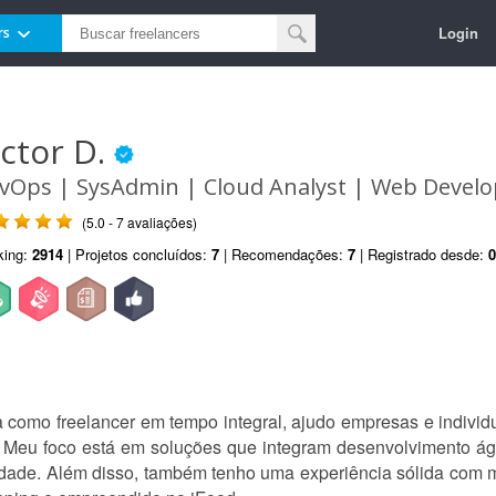
Login
rs
ictor D.
vOps | SysAdmin | Cloud Analyst | Web Develo
(5.0 - 7 avaliações)
king:
2914
| Projetos concluídos:
7
| Recomendações:
7
| Registrado desde:
0
como freelancer em tempo integral, ajudo empresas e individu
 Meu foco está em soluções que integram desenvolvimento ágil
dade. Além disso, também tenho uma experiência sólida com mar