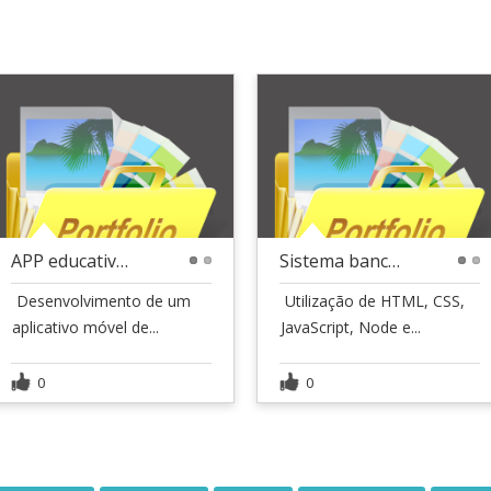
APP educativo de contos folclóricos japoneses
Sistema bancário
1
2
1
2
 Desenvolvimento de um
 Utilização de HTML, CSS,
aplicativo móvel de...
JavaScript, Node e...
0
0