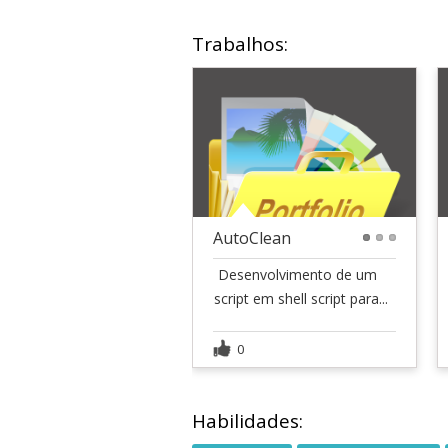
Trabalhos:
AutoClean
1
2
3
 Desenvolvimento de um
script em shell script para...
0
Habilidades: