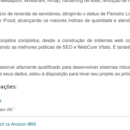
 Metasploit, Wireshark, Nmap, hardening de sites, remoção de
cio de revenda de servidores, atingindo o status de Parceiro
no iFood, alcançando os maiores índices de qualidade e aten
 projetos completos, desde a construção de sistemas web c
uindo as melhores práticas de SEO e WebCore Vitals. E tamb
sional altamente qualificado para desenvolver sistemas robusto
e seus dados, estou à disposição para levar seu projeto ao próx
iações:
s
o útil."
he2 na Amazon AWS