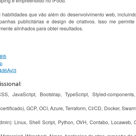
ipping e empreendido no iFood.
i habilidades que vão além do desenvolvimento web, incluind
nhas publicitárias e design de criativos. Isso me permite
mente alinhados para obter resultados.
g8I5
zp
y/4d6Ayl3
ssional:
, JavaScript, Bootstrap, TypeScript, Styled-components, 
rtificado), GCP, OCI, Azure, Terraform, CI/CD, Docker, Swarm
min): Linux, Shell Script, Python, OVH, Contabo, Locaweb, 