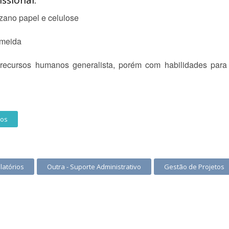
ssional:
suzano papel e celulose
lmeida
ecursos humanos generalista, porém com habilidades para co
nos
latórios
Outra - Suporte Administrativo
Gestão de Projetos