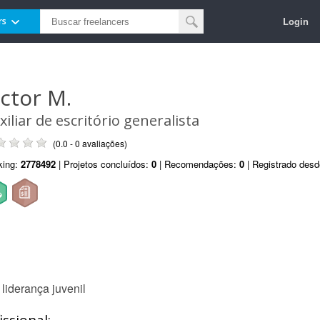
Login
rs
ictor M.
xiliar de escritório generalista
(0.0 - 0 avaliações)
king:
2778492
| Projetos concluídos:
0
| Recomendações:
0
| Registrado des
iderança juvenil