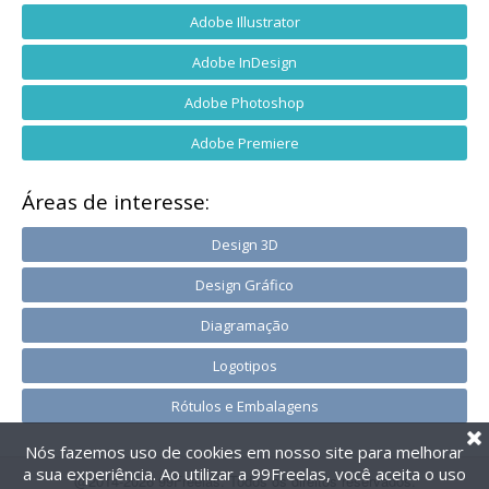
Adobe Illustrator
Adobe InDesign
Adobe Photoshop
Adobe Premiere
Áreas de interesse:
Design 3D
Design Gráfico
Diagramação
Logotipos
Rótulos e Embalagens
Nós fazemos uso de cookies em nosso site para melhorar
a sua experiência. Ao utilizar a 99Freelas, você aceita o uso
@2014-2026 99Freelas. Todos os direitos reservados.