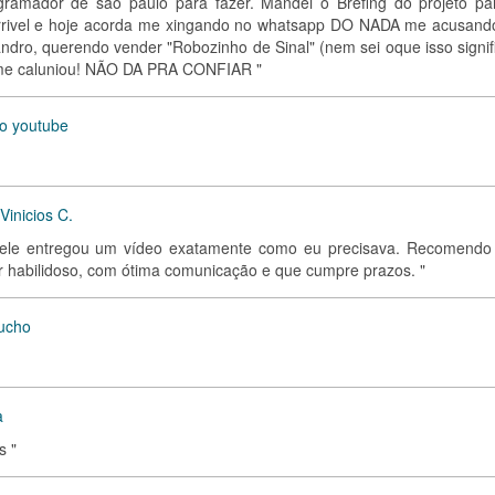
ramador de são paulo para fazer. Mandei o Brefing do projeto pa
 horrivel e hoje acorda me xingando no whatsapp DO NADA me acusand
ndro, querendo vender "Robozinho de Sinal" (nem sei oque isso signifi
a me caluniou! NÃO DA PRA CONFIAR "
do youtube
Vinicios C.
, ele entregou um vídeo exatamente como eu precisava. Recomendo
r habilidoso, com ótima comunicação e que cumpre prazos. "
ucho
a
s "