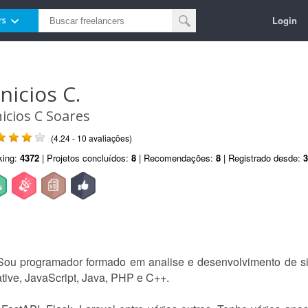
Login
rs
nicios C.
nicios C Soares
(4.24 - 10 avaliações)
king:
4372
| Projetos concluídos:
8
| Recomendações:
8
| Registrado desde:
3
 Sou programador formado em analise e desenvolvimento de s
tive, JavaScript, Java, PHP e C++.