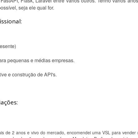
stAPI, Flask, Laravel entre vários outros. Tenho vários anos 
ssível, seja ele qual for.
ssional:
resente)
para pequenas e médias empresas.
ive e construção de API's.
iações:
 mais de 2 anos e vivo do mercado, encomendei uma VSL para vender