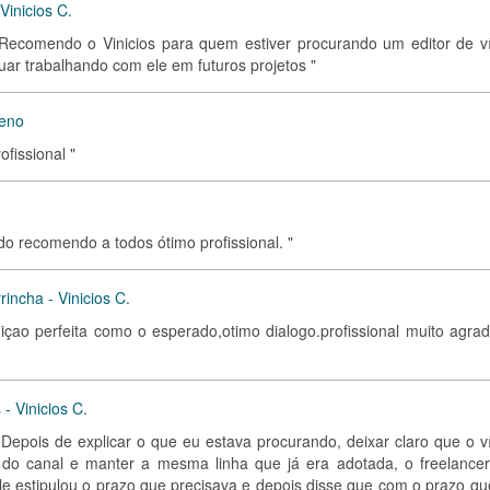
Vinicios C.
l. Recomendo o Vinicios para quem estiver procurando um editor de v
nuar trabalhando com ele em futuros projetos "
meno
fissional "
o recomendo a todos ótimo profissional. "
incha - Vinicios C.
çao perfeita como o esperado,otimo dialogo.profissional muito agrad
- Vinicios C.
. Depois de explicar o que eu estava procurando, deixar claro que o v
al do canal e manter a mesma linha que já era adotada, o freelance
Ele estipulou o prazo que precisava e depois disse que com o prazo qu