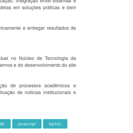
cação, integração entre sistemas e
 ideias em soluções práticas e bem
nicamente e entregar resultados de
Atuei no Núcleo de Tecnologia da
ternos e do desenvolvimento do site
zação de processos acadêmicos e
icação de notícias institucionais e
ML
Javascript
MySQL