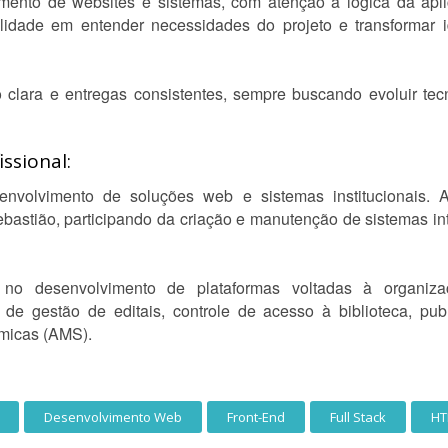
mento de websites e sistemas, com atenção à lógica da apli
ilidade em entender necessidades do projeto e transformar
 clara e entregas consistentes, sempre buscando evoluir tec
ssional:
envolvimento de soluções web e sistemas institucionais. 
bastião, participando da criação e manutenção de sistemas in
i no desenvolvimento de plataformas voltadas à organi
s de gestão de editais, controle de acesso à biblioteca, publ
micas (AMS).
Desenvolvimento Web
Front-End
Full Stack
HT