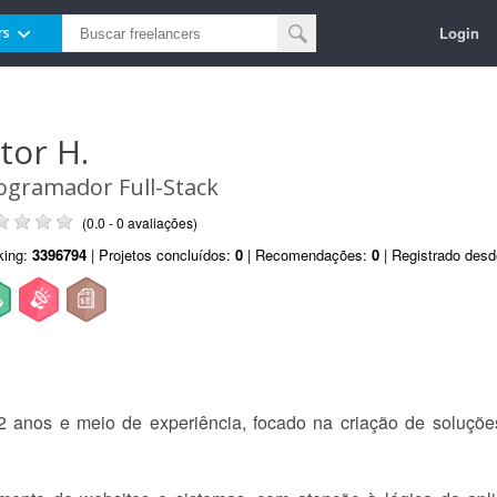
Login
rs
itor H.
ogramador Full-Stack
(0.0 - 0 avaliações)
king:
3396794
| Projetos concluídos:
0
| Recomendações:
0
| Registrado des
anos e meio de experiência, focado na criação de soluções 