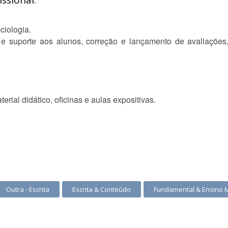
ssional:
ciologia.
o e suporte aos alunos, correção e lançamento de avaliações
erial didático, oficinas e aulas expositivas.
Outra - Escrita
Escrita & Conteúdo
Fundamental & Ensino 