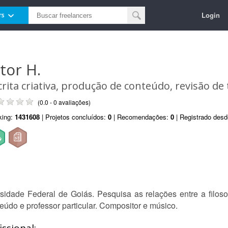
Login
rs
itor H.
crita criativa, produção de conteúdo, revisão de 
(0.0 - 0 avaliações)
king:
1431608
| Projetos concluídos:
0
| Recomendações:
0
| Registrado des
dade Federal de Goiás. Pesquisa as relações entre a filosofia
teúdo e professor particular. Compositor e músico.