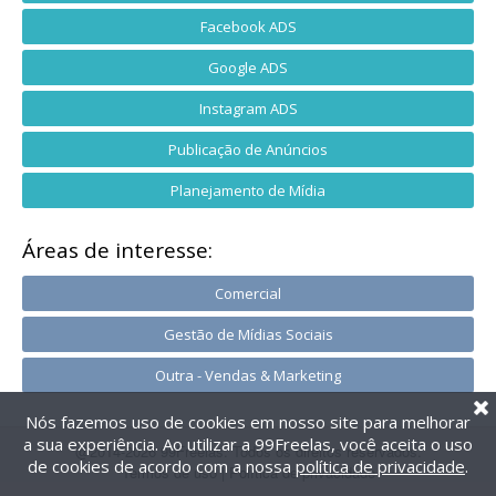
Facebook ADS
Google ADS
Instagram ADS
Publicação de Anúncios
Planejamento de Mídia
Áreas de interesse:
Comercial
Gestão de Mídias Sociais
Outra - Vendas & Marketing
Nós fazemos uso de cookies em nosso site para melhorar
a sua experiência. Ao utilizar a 99Freelas, você aceita o uso
@2014-2026 99Freelas. Todos os direitos reservados.
de cookies de acordo com a nossa
política de privacidade
.
Termos de uso
|
Política de privacidade