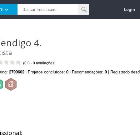
Login
rs
endigo 4.
tista
(0.0 - 0 avaliações)
king:
2790602
| Projetos concluídos:
0
| Recomendações:
0
| Registrado des
ssional: