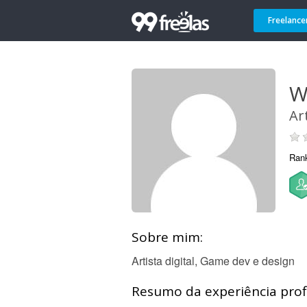
Freelance
W
Ar
Ran
Sobre mim:
Artista digital, Game dev e design
Resumo da experiência profi