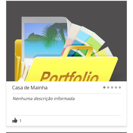
Casa de Mainha
1
2
3
4
5
Nenhuma descrição informada
1