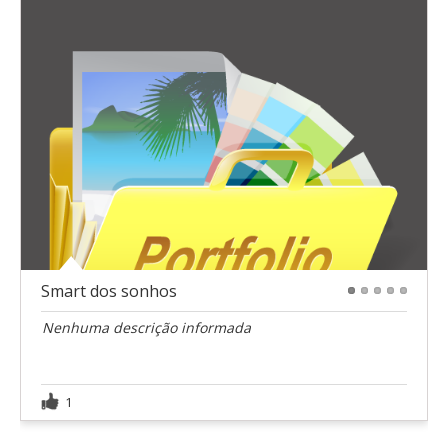
Smart dos sonhos
1
2
3
4
5
Nenhuma descrição informada
1